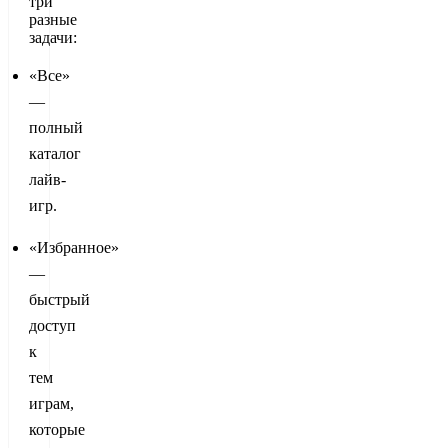
три
разные
задачи:
«Все»
—
полный
каталог
лайв-
игр.
«Избранное»
—
быстрый
доступ
к
тем
играм,
которые