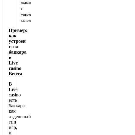
недели
в
живом
казино
Пример:
как
устроен
стол
баккара
в
Live
casino
Betera
В
Live
casino
есть
баккара
как
отдельный
тип
игр,
и