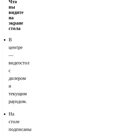
Что
вы
видите
на
экране
стола
В
центре
—
видеостол
с
дилером
и
текущим
раундом.
На
столе
подписаны