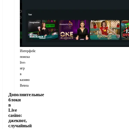
Интерфейс
поиска
live-
игр
в
казино
Betera
Дополнительные
блоки
в
Live
casino:
джекпот,
случайный