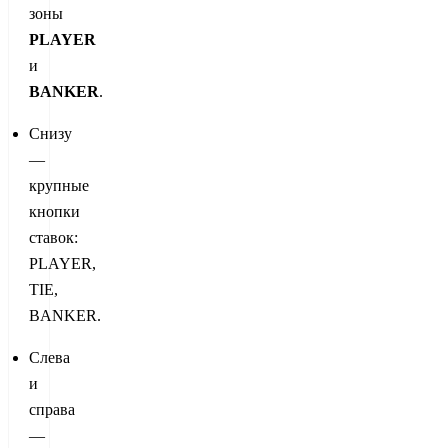
зоны
PLAYER
и
BANKER
.
Снизу
—
крупные
кнопки
ставок:
PLAYER,
TIE,
BANKER.
Слева
и
справа
—