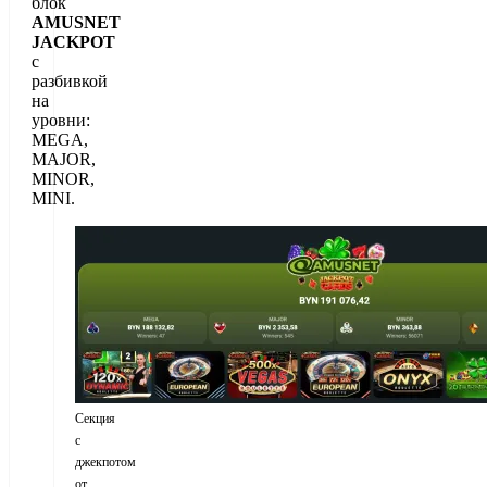
блок
AMUSNET
JACKPOT
с
разбивкой
на
уровни:
MEGA,
MAJOR,
MINOR,
MINI.
Секция
с
джекпотом
от