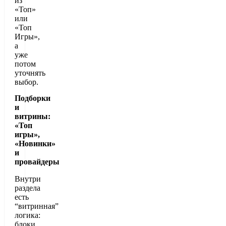
из
«Топ»
или
«Топ
Игры»,
а
уже
потом
уточнять
выбор.
Подборки
и
витрины:
«Топ
игры»,
«Новинки»
и
провайдеры
Внутри
раздела
есть
“витринная”
логика:
блоки