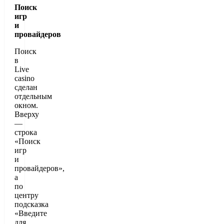
Поиск
игр
и
провайдеров
Поиск
в
Live
casino
сделан
отдельным
окном.
Вверху
—
строка
«Поиск
игр
и
провайдеров»,
а
по
центру
подсказка
«Введите
для