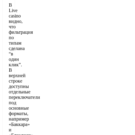
В
Live
casino
видно,
что
фильтрация
по
типам
сделана
“в
один
клик”.
В
верхней
строке
доступны
отдельные
переключатели
под
основные
форматы,
например
«Баккара»
и