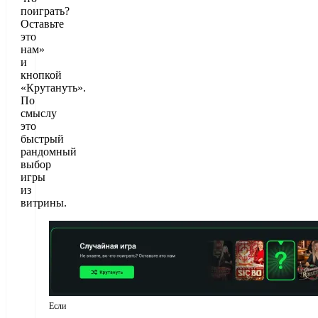
поиграть?
Оставьте
это
нам»
и
кнопкой
«Крутануть».
По
смыслу
это
быстрый
рандомный
выбор
игры
из
витрины.
Если