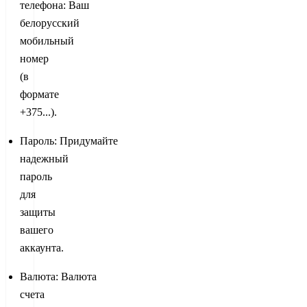
телефона: Ваш
белорусский
мобильный
номер
(в
формате
+375...).
Пароль: Придумайте
надежный
пароль
для
защиты
вашего
аккаунта.
Валюта: Валюта
счета