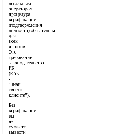
легальным
оператором,
процедура
верификации
(подтверждения
личности) обязательна
для
всех
игроков.
Это
требование
законодательства
РБ
(KYC
-
"Знай
своего
клиента").
Без
верификации
вы
не
сможете
вывести