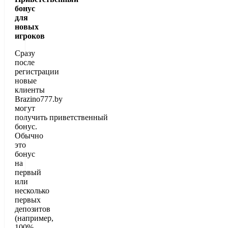
бонус
для
новых
игроков
Сразу
после
регистрации
новые
клиенты
Brazino777.by
могут
получить приветственный
бонус.
Обычно
это
бонус
на
первый
или
несколько
первых
депозитов
(например,
100%