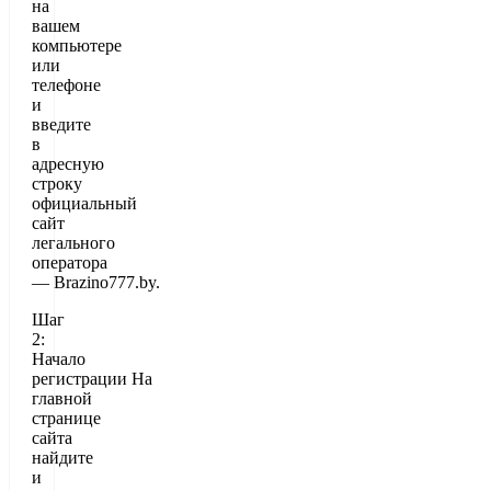
на
вашем
компьютере
или
телефоне
и
введите
в
адресную
строку
официальный
сайт
легального
оператора
— Brazino777.by.
Шаг
2:
Начало
регистрации На
главной
странице
сайта
найдите
и