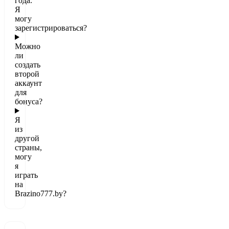
года.
Я
могу
зарегистрироваться?
Можно
ли
создать
второй
аккаунт
для
бонуса?
Я
из
другой
страны,
могу
я
играть
на
Brazino777.by?