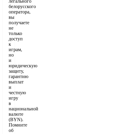
легального
белорусского
оператора,
вы
получаете
не
только
доступ
к
играм,
но
и
юридическую
защиту,
гарантию
выплат
и
честную
игру
в
национальной
валюте
(BYN).
Помните
об