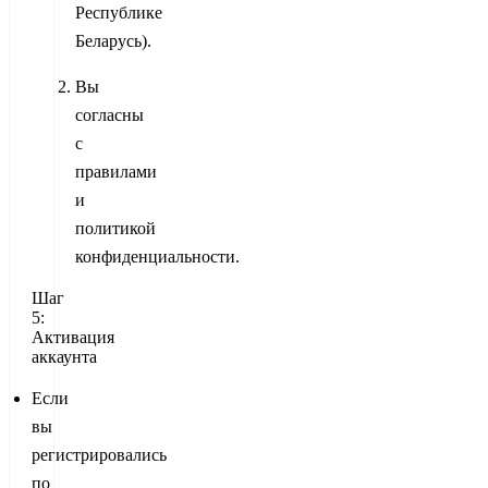
Республике
Беларусь).
Вы
согласны
с
правилами
и
политикой
конфиденциальности.
Шаг
5:
Активация
аккаунта
Если
вы
регистрировались
по