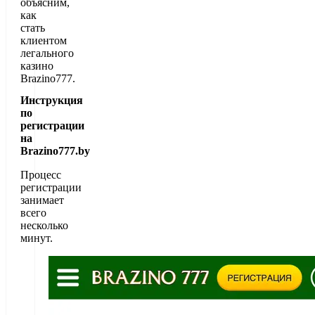
объясним,
как
стать
клиентом
легального
казино
Brazino777.
Инструкция
по
регистрации
на
Brazino777.by
Процесс
регистрации
занимает
всего
несколько
минут.