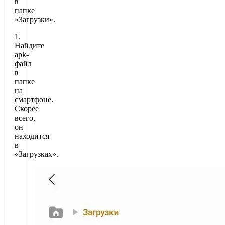
в
папке
«Загрузки».
1.
Найдите
apk-
файл
в
папке
на
смартфоне.
Скорее
всего,
он
находится
в
«Загрузках».