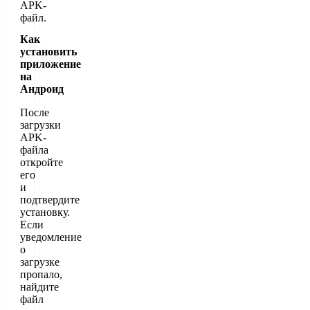
APK-
файл.
Как
установить
приложение
на
Андроид
После
загрузки
APK-
файла
откройте
его
и
подтвердите
установку.
Если
уведомление
о
загрузке
пропало,
найдите
файл