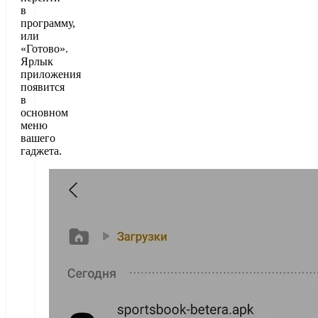
в
программу,
или
«Готово».
Ярлык
приложения
появится
в
основном
меню
вашего
гаджета.