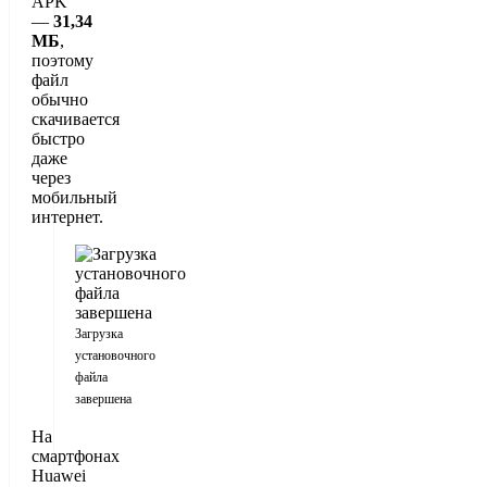
APK
—
31,34
МБ
,
поэтому
файл
обычно
скачивается
быстро
даже
через
мобильный
интернет.
Загрузка
установочного
файла
завершена
На
смартфонах
Huawei