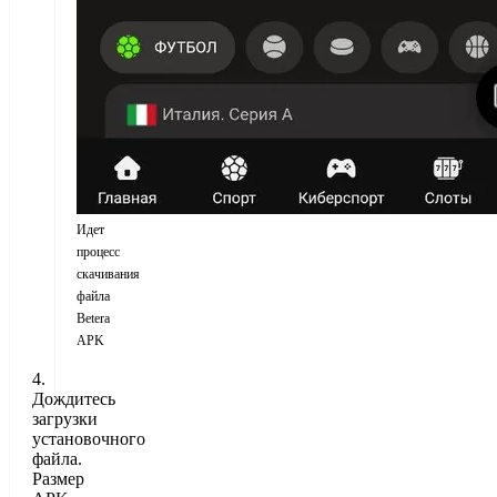
Идет
процесс
скачивания
файла
Betera
APK
4.
Дождитесь
загрузки
установочного
файла.
Размер