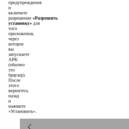
предупреждения
и
включите
разрешение
«Разрешить
установку»
для
того
приложения,
через
которое
вы
запускаете
APK
(обычно
это
браузер).
После
этого
вернитесь
назад
и
нажмите
«Установить».