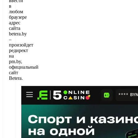
ввести
в
любом
браузере
адрес
сайта
betera.by
–
произойдет
редирект
на
pm.by,
официальный
сайт
Betera.