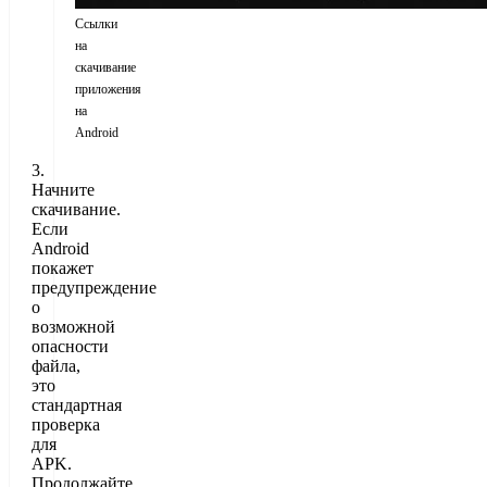
Ссылки
на
скачивание
приложения
на
Android
3.
Начните
скачивание.
Если
Android
покажет
предупреждение
о
возможной
опасности
файла,
это
стандартная
проверка
для
APK.
Продолжайте