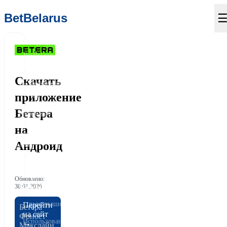
BetBelarus
©
2026
BetBelarus
. Все
BetBelarus
права защищены.
Скачать
Материалы,
Независимые
опубликованные
обзоры
приложение
на сайте bet-
и
Бетера
belarus.com, носят
рейтинги
исключительно
букмекерских
на
информационный
контор
Андроид
характер. Сайт не
для
является
игроков
организатором
из
азартных игр, не
Беларуси.
Обновлено:
принимает ставки
Букмекеры
Где ставить
30.01.2026
и не выплачивает
выигрыши.
Перейти
Бетера
Лучшие букмекеры
на сайт
Фонбет
Легальные
Использование
→
Макслайн
букмекеры