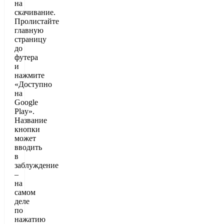
на
скачивание.
Пролистайте
главную
страницу
до
футера
и
нажмите
«Доступно
на
Google
Play».
Название
кнопки
может
вводить
в
заблуждение
–
на
самом
деле
по
нажатию