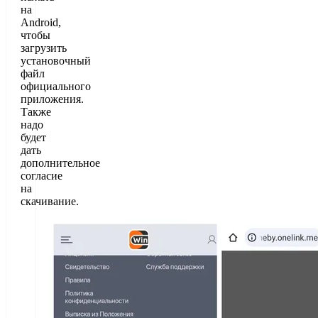
на
Android,
чтобы
загрузить
установочный
файл
официального
приложения.
Также
надо
будет
дать
дополнительное
согласие
на
скачивание.