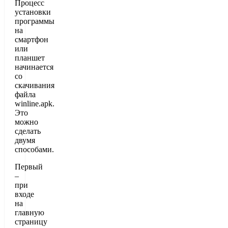
Процесс
установки
программы
на
смартфон
или
планшет
начинается
со
скачивания
файла
winline.apk.
Это
можно
сделать
двумя
способами.
Первый
–
при
входе
на
главную
страницу