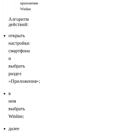
приложении
Winline
Алгоритм
действий:
открыть
настройки
смартфона
и
выбрать
раздел
«Приложения»;
в
нем
выбрать
Winline;
далее