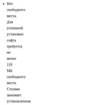
Нет
свободного
места.
Для
успешной
установки
софта
требуется
не
менее
119
МБ
свободного
места.
Столько
занимает
установленная