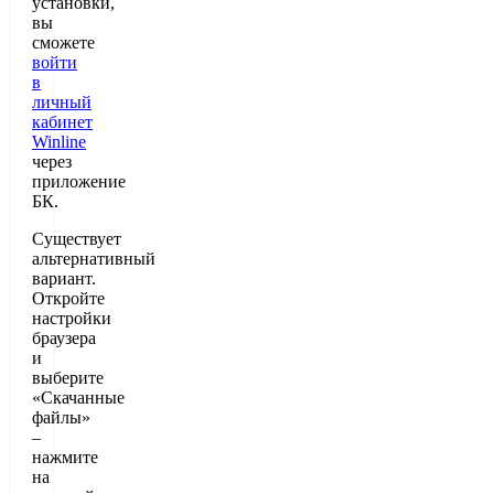
установки,
вы
сможете
войти
в
личный
кабинет
Winline
через
приложение
БК.
Существует
альтернативный
вариант.
Откройте
настройки
браузера
и
выберите
«Скачанные
файлы»
–
нажмите
на