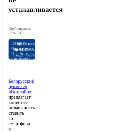
данных
Винлайн
Букмекеры на
устанавливается
материалов в
Марафон
Андроид
ставках
Бразино777
Букмекеры на
киберспорт
осуществляется
пользователем на
Опубликовано:
Бонусы
Информация
свой страх и
22.07.2025
риск.
Кэшбэк
Контакты
Перейти
Информация
Фриспины
Политика
на сайт
предназначена
Все бонусы
конфиденциальности
→
только для лиц,
Фрибеты
Политика в
достигших 18 лет
За
отношении файлов
(для участия в
регистрацию
cookie
азартных играх
Пользовательское
на территории РБ
соглашение
Белорусский
— 21 года)
букмекер
«Винлайн»
предлагает
клиентам
возможность
ставить
со
смартфона
в