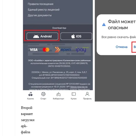
Второй
вариант
загрузки
apk-
файла