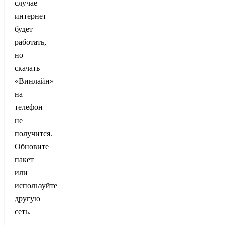
случае
интернет
будет
работать,
но
скачать
«Винлайн»
на
телефон
не
получится.
Обновите
пакет
или
используйте
другую
сеть.