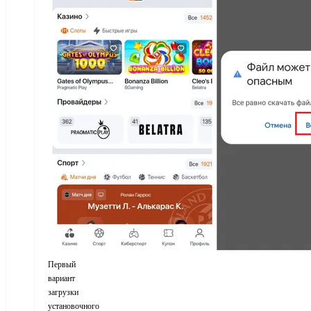
Первый
вариант
загрузки
установочного