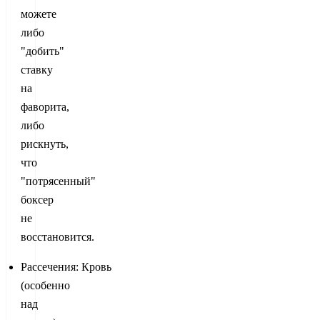
можете
либо
"добить"
ставку
на
фаворита,
либо
рискнуть,
что
"потрясенный"
боксер
не
восстановится.
Рассечения: Кровь
(особенно
над