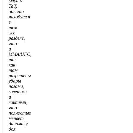
(Муай-
Тай)
обычно
находятся
в
том
же
разделе,
что
и
ММА/UFC,
так
как
там
разрешены
удары
ногами,
коленями
и
локтями,
что
полностью
меняет
динамику
боя.