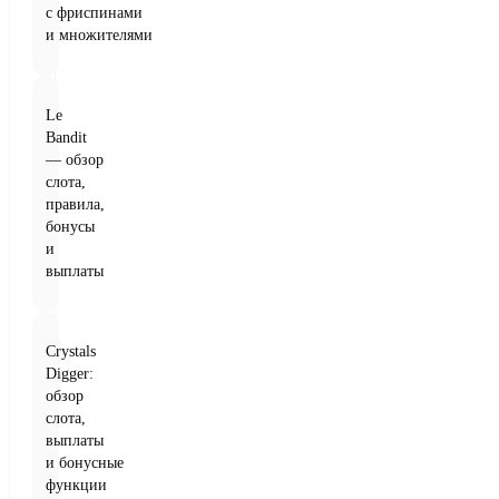
с фриспинами
и множителями
Le
Bandit
— обзор
слота,
правила,
бонусы
и
выплаты
Crystals
Digger:
обзор
слота,
выплаты
и бонусные
функции