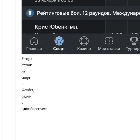
Раздел
ставок
на
спорт
в
Фонбет,
рядом
с
единоборствами
Особенности линии
Букмекер
на бокс
Часто одной из
первых открывает
линии на большие