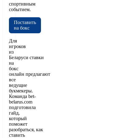
спортивным
событием.
Поставить
на бокс
Для
игроков
из
Беларуси ставки
на
бокс
онлайн предлагают
все
ведущие
букмекеры.
Команда bet-
belarus.com
подготовила
гайд,
который
поможет
разобраться, как
ставить