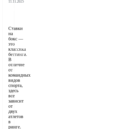
11.11.2025
данных
Винлайн
Букмекеры на
материалов в
Марафон
Андроид
ставках
Бразино777
Букмекеры на
киберспорт
осуществляется
пользователем на
Ставки
Бонусы
Информация
свой страх и
на
риск.
бокс —
Кэшбэк
Контакты
Информация
это
Фриспины
Политика
предназначена
классика
Все бонусы
конфиденциальности
беттинга.
только для лиц,
Фрибеты
Политика в
В
достигших 18 лет
За
отношении файлов
отличие
(для участия в
регистрацию
cookie
от
азартных играх
Пользовательское
командных
на территории РБ
соглашение
видов
— 21 года)
спорта,
здесь
все
зависит
от
двух
атлетов
в
ринге.