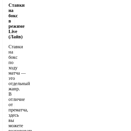
Ставки
на
бокс
в
режиме
Live
(Лайв)
Ставки
на
бокс
по
ходу
матча —
это
отдельный
жанр.
В
отличие
от
прематча,
здесь
вы
можете
реагировать