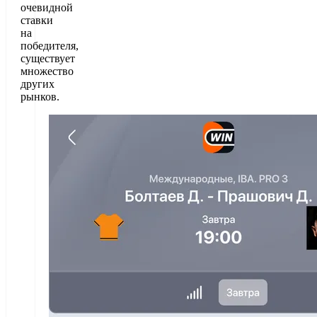
очевидной
ставки
на
победителя,
существует
множество
других
рынков.