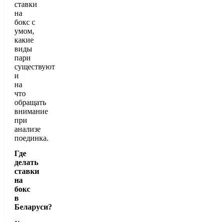
ставки
на
бокс с
умом,
какие
виды
пари
существуют
и
на
что
обращать
внимание
при
анализе
поединка.
Где
делать
ставки
на
бокс
в
Беларуси?