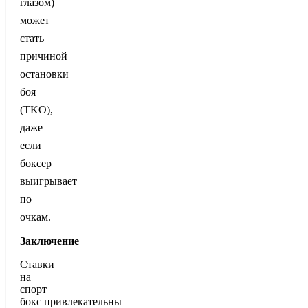
глазом)
может
стать
причиной
остановки
боя
(TKO),
даже
если
боксер
выигрывает
по
очкам.
Заключение
Ставки
на
спорт
бокс привлекательны