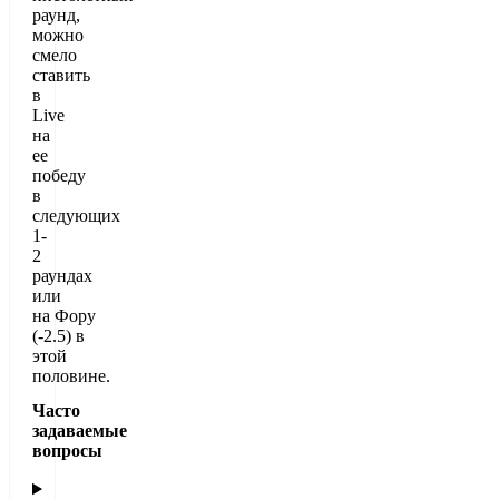
раунд,
можно
смело
ставить
в
Live
на
ее
победу
в
следующих
1-
2
раундах
или
на Фору
(-2.5) в
этой
половине.
Часто
задаваемые
вопросы