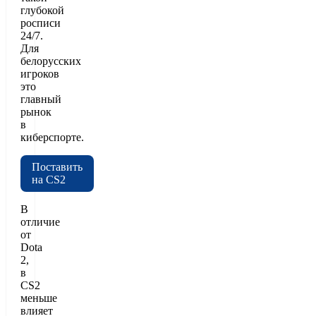
глубокой
росписи
24/7.
Для
белорусских
игроков
это
главный
рынок
в
киберспорте.
Поставить
на CS2
В
отличие
от
Dota
2,
в
CS2
меньше
влияет