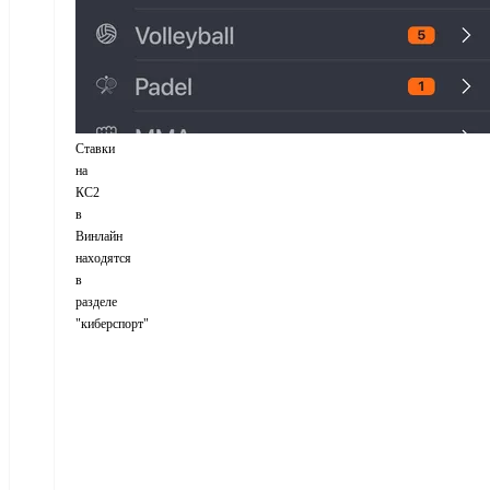
Ставки
на
КС2
в
Винлайн
находятся
в
разделе
"киберспорт"
Особенности линии
Букмекер
на Counter-Strike
Традиционно
предлагает самую
глубокую роспись:
ставки на статистику
Betera
игроков (тотал
убийств, K/D),