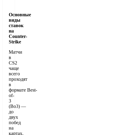
фаворитов.
Основные
виды
ставок
на
Counter-
Strike
Матчи
в
CS2
чаще
всего
проходят
в
формате Best-
of-
3
(Bo3) —
до
двух
побед
на
картах.