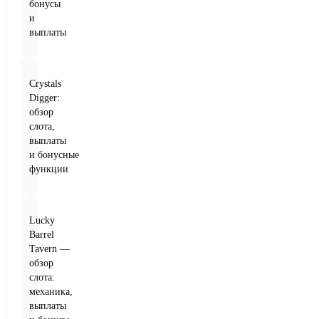
бонусы
и
выплаты
Crystals
Digger:
обзор
слота,
выплаты
и бонусные
функции
Lucky
Barrel
Tavern —
обзор
слота:
механика,
выплаты