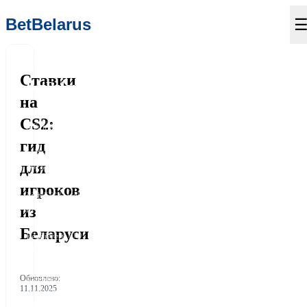
BetBelarus
©
2026
BetBelarus
. Все
Ставки
BetBelarus
права защищены.
на
Материалы,
Независимые
CS2:
опубликованные
обзоры
на сайте bet-
и
гид
belarus.com, носят
рейтинги
для
исключительно
букмекерских
информационный
контор
игроков
характер. Сайт не
для
является
из
игроков
организатором
из
Беларуси
азартных игр, не
Беларуси.
принимает ставки
Букмекеры
Где ставить
и не выплачивает
выигрыши.
Обновлено:
Бетера
Лучшие букмекеры
11.11.2025
Фонбет
Легальные
Использование
Макслайн
букмекеры