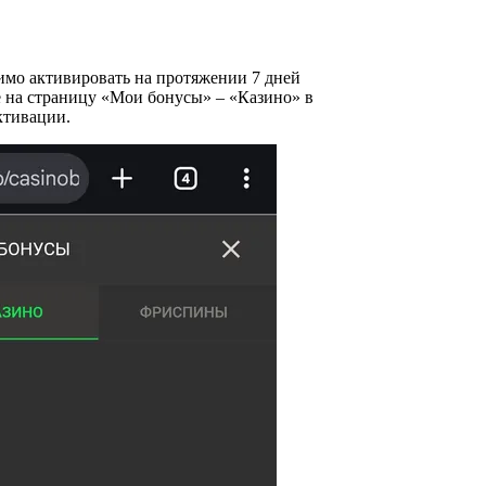
димо активировать на протяжении 7 дней
те на страницу «Мои бонусы» – «Казино» в
ктивации.