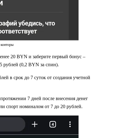
 конторы
енее 20 BYN и заберите первый бонус –
 рублей (0,2 BYN за спин).
лей в срок до 7 суток от создания учетной
 протяжении 7 дней после внесения денег
или спорт номиналом от 7 до 20 рублей.