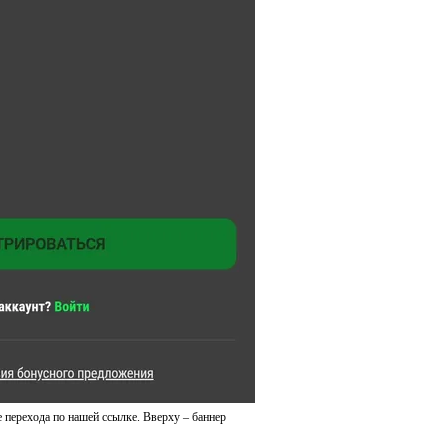
е перехода по нашей ссылке. Вверху – баннер