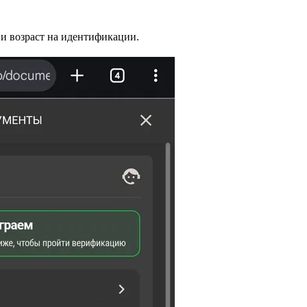
и возраст на идентификации.