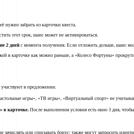
Фрибеты
За регистрацию
ё нужно забрать из карточки квеста.
тить этот срок, шанс может не активироваться.
ие 2 дней
с момента получения. Если отложить дольше, шанс мож
кой в карточке как можно раньше, а «Колесо Фортуны» прокрут
 участвуют в предложении.
астольные игры», «ТВ игры», «Виртуальный спорт» не учитыва
» в карточке.
После выполнения условия есть окно 3 дня, чтобы 
е зачислять или списывать бонус; также могут запросить иден