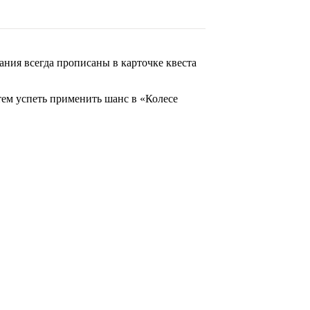
ания всегда прописаны в карточке квеста
атем успеть применить шанс в «Колесе