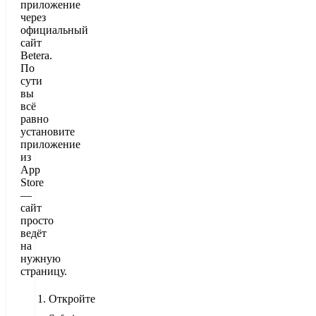
приложение
через
официальный
сайт
Betera.
По
сути
вы
всё
равно
установите
приложение
из
App
Store
—
сайт
просто
ведёт
на
нужную
страницу.
Откройте