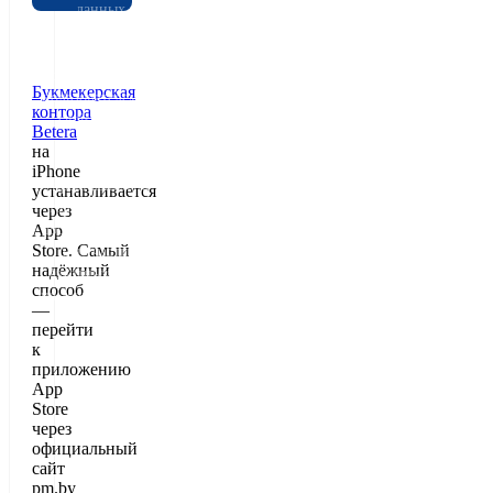
данных
материалов в
ставках
осуществляется
Букмекерская
пользователем на
контора
свой страх и
Betera
риск.
на
Информация
iPhone
предназначена
устанавливается
только для лиц,
через
App
достигших 18 лет
Store. Самый
(для участия в
надёжный
азартных играх
способ
на территории РБ
—
— 21 года)
перейти
к
приложению
App
Store
через
официальный
сайт
pm.by