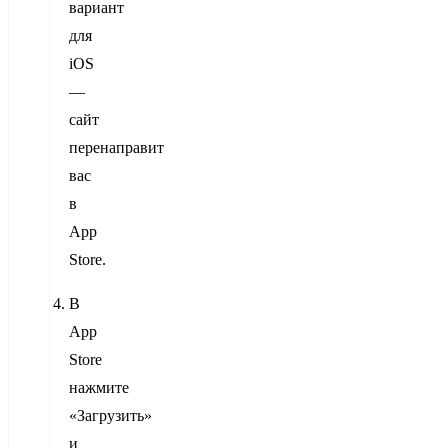
вариант
для
iOS
—
сайт
перенаправит
вас
в
App
Store.
В
App
Store
нажмите
«Загрузить»
и