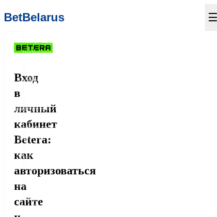
BetBelarus
©
2026
BetBelarus
. Все
BetBelarus
права защищены.
Вход
Материалы,
Независимые
опубликованные
обзоры
в
на сайте bet-
и
личный
belarus.com, носят
рейтинги
исключительно
букмекерских
кабинет
информационный
контор
Betera:
характер. Сайт не
для
является
игроков
как
организатором
из
азартных игр, не
Беларуси.
авторизоваться
принимает ставки
Букмекеры
Где ставить
на
и не выплачивает
выигрыши.
Бетера
Лучшие букмекеры
сайте
Фонбет
Легальные
Использование
и
Макслайн
букмекеры