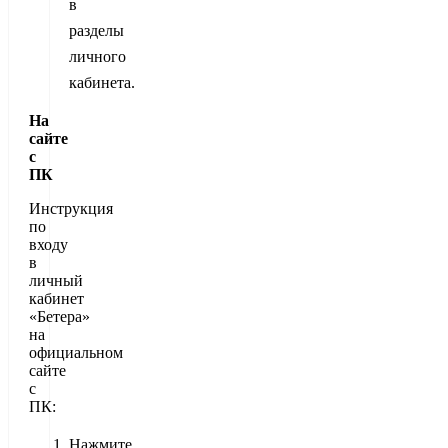
в
разделы
личного
кабинета.
На
сайте
с
ПК
Инструкция
по
входу
в
личный
кабинет
«Бетера»
на
официальном
сайте
с
ПК:
Нажмите