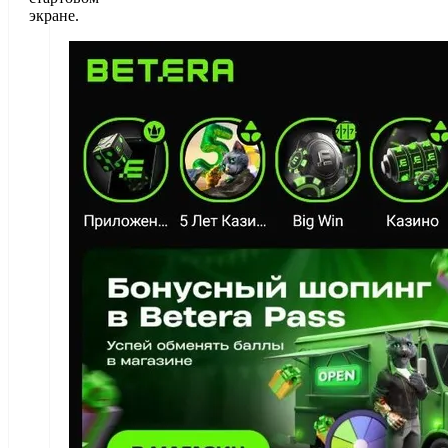
экране.