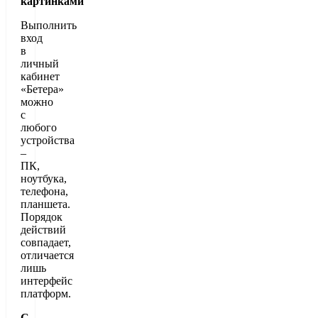
картинками
Выполнить
вход
в
личный
кабинет
«Бетера»
можно
с
любого
устройства
–
ПК,
ноутбука,
телефона,
планшета.
Порядок
действий
совпадает,
отличается
лишь
интерфейс
платформ.
С