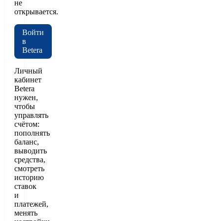
не
открывается.
Войти
в
Betera
Личный
кабинет
Betera
нужен,
чтобы
управлять
счётом:
пополнять
баланс,
выводить
средства,
смотреть
историю
ставок
и
платежей,
менять