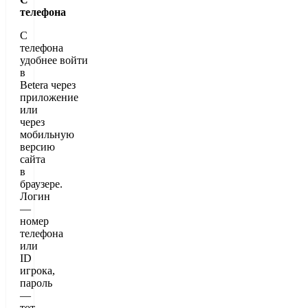
телефона
С
телефона
удобнее войти
в
Betera через
приложение
или
через
мобильную
версию
сайта
в
браузере.
Логин
—
номер
телефона
или
ID
игрока,
пароль
—
тот,