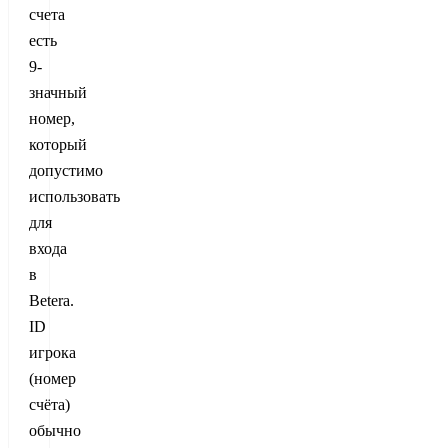
счета
есть
9-
значный
номер,
который
допустимо
использовать
для
входа
в
Betera.
ID
игрока
(номер
счёта)
обычно