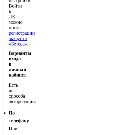
настройки.
Войти
в
ЛК
можно
после
регистрации
аккаунта
«Бетера»
.
Варианты
входа
в
личный
кабинет
Есть
два
способа
авторизации:
По
телефону.
При