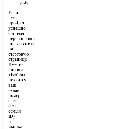
pm.by
Если
все
пройдет
успешно,
система
перенаправит
пользователя
на
стартовую
страницу.
Вместо
кнопки
«Войти»
появится
ваш
баланс,
номер
счета
(тот
самый
ID)
и
иконка