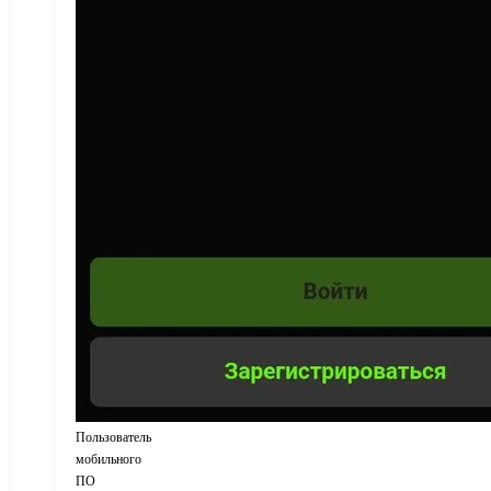
Пользователь
мобильного
ПО