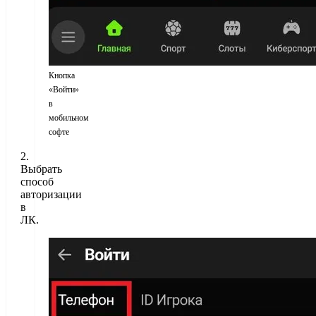
Кнопка
«Войти»
в
мобильном
софте
2.
Выбрать
способ
авторизации
в
ЛК.