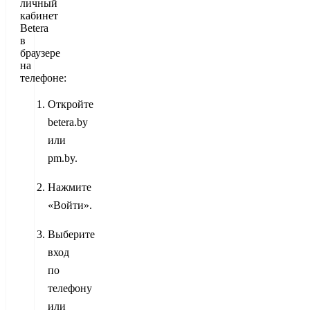
личный
кабинет
Betera
в
браузере
на
телефоне:
Откройте
betera.by
или
pm.by.
Нажмите
«Войти».
Выберите
вход
по
телефону
или