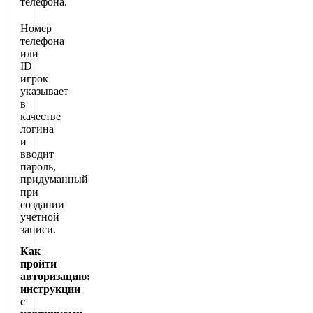
телефона.
Номер
телефона
или
ID
игрок
указывает
в
качестве
логина
и
вводит
пароль,
придуманный
при
создании
учетной
записи.
Как
пройти
авторизацию:
инструкции
с