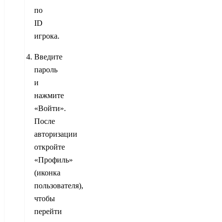
по
ID
игрока.
Введите
пароль
и
нажмите
«Войти».
После
авторизации
откройте
«Профиль»
(иконка
пользователя),
чтобы
перейти